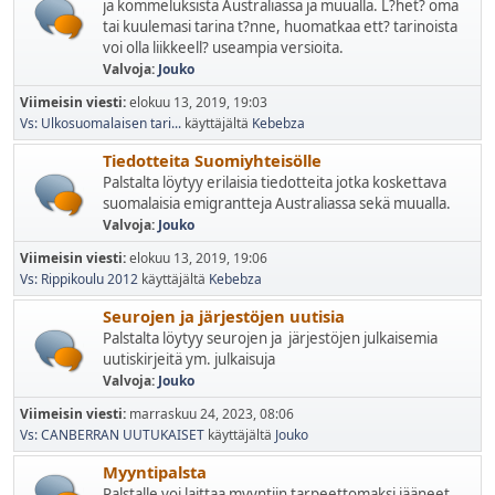
ja kommeluksista Australiassa ja muualla. L?het? oma
tai kuulemasi tarina t?nne, huomatkaa ett? tarinoista
voi olla liikkeell? useampia versioita.
Valvoja:
Jouko
Viimeisin viesti:
elokuu 13, 2019, 19:03
Vs: Ulkosuomalaisen tari...
käyttäjältä
Kebebza
Tiedotteita Suomiyhteisölle
Palstalta löytyy erilaisia tiedotteita jotka koskettava
suomalaisia emigrantteja Australiassa sekä muualla.
Valvoja:
Jouko
Viimeisin viesti:
elokuu 13, 2019, 19:06
Vs: Rippikoulu 2012
käyttäjältä
Kebebza
Seurojen ja järjestöjen uutisia
Palstalta löytyy seurojen ja järjestöjen julkaisemia
uutiskirjeitä ym. julkaisuja
Valvoja:
Jouko
Viimeisin viesti:
marraskuu 24, 2023, 08:06
Vs: CANBERRAN UUTUKAISET
käyttäjältä
Jouko
Myyntipalsta
Palstalle voi laittaa myyntiin tarpeettomaksi jääneet