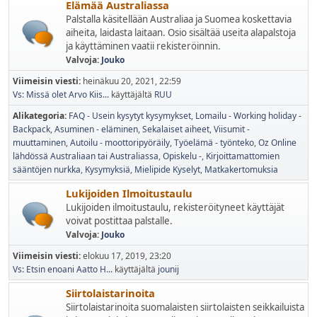
Elämää Australiassa
Palstalla käsitellään Australiaa ja Suomea koskettavia
aiheita, laidasta laitaan. Osio sisältää useita alapalstoja
ja käyttäminen vaatii rekisteröinnin.
Valvoja:
Jouko
Viimeisin viesti:
heinäkuu 20, 2021, 22:59
Vs: Missä olet Arvo Kiis...
käyttäjältä
RUU
Alikategoria
FAQ - Usein kysytyt kysymykset
Lomailu - Working holiday -
Backpack
Asuminen - eläminen
Sekalaiset aiheet
Viisumit -
muuttaminen
Autoilu - moottoripyöräily
Työelämä - työnteko
Oz Online
lähdössä Australiaan tai Australiassa
Opiskelu -
Kirjoittamattomien
sääntöjen nurkka
Kysymyksiä
Mielipide Kyselyt
Matkakertomuksia
Lukijoiden Ilmoitustaulu
Lukijoiden ilmoitustaulu, rekisteröityneet käyttäjät
voivat postittaa palstalle.
Valvoja:
Jouko
Viimeisin viesti:
elokuu 17, 2019, 23:20
Vs: Etsin enoani Aatto H...
käyttäjältä
jounij
Siirtolaistarinoita
Siirtolaistarinoita suomalaisten siirtolaisten seikkailuista