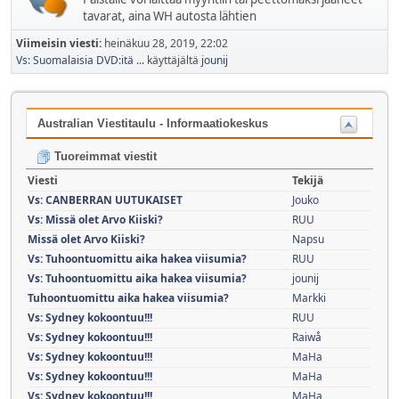
tavarat, aina WH autosta lähtien
Viimeisin viesti:
heinäkuu 28, 2019, 22:02
Vs: Suomalaisia DVD:itä ...
käyttäjältä
jounij
Australian Viestitaulu - Informaatiokeskus
Tuoreimmat viestit
Viesti
Tekijä
Vs: CANBERRAN UUTUKAISET
Jouko
Vs: Missä olet Arvo Kiiski?
RUU
Missä olet Arvo Kiiski?
Napsu
Vs: Tuhoontuomittu aika hakea viisumia?
RUU
Vs: Tuhoontuomittu aika hakea viisumia?
jounij
Tuhoontuomittu aika hakea viisumia?
Markki
Vs: Sydney kokoontuu!!!
RUU
Vs: Sydney kokoontuu!!!
Raiwå
Vs: Sydney kokoontuu!!!
MaHa
Vs: Sydney kokoontuu!!!
MaHa
Vs: Sydney kokoontuu!!!
MaHa