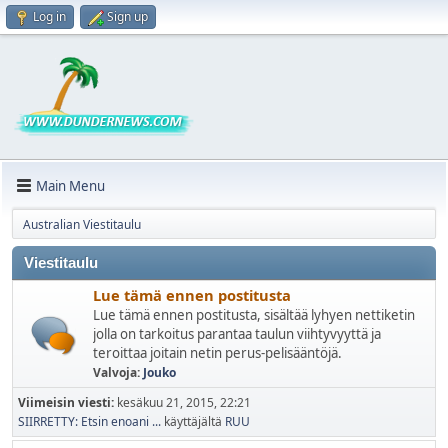
Log in
Sign up
Main Menu
Australian Viestitaulu
Viestitaulu
Lue tämä ennen postitusta
Lue tämä ennen postitusta, sisältää lyhyen nettiketin
jolla on tarkoitus parantaa taulun viihtyvyyttä ja
teroittaa joitain netin perus-pelisääntöjä.
Valvoja:
Jouko
Viimeisin viesti:
kesäkuu 21, 2015, 22:21
SIIRRETTY: Etsin enoani ...
käyttäjältä
RUU