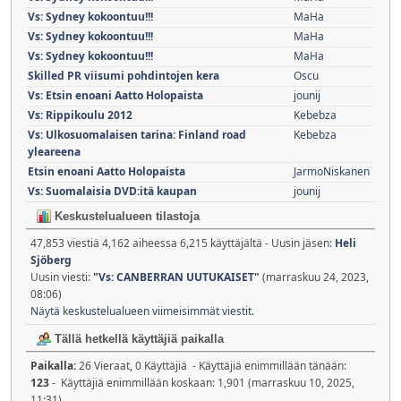
Vs: Sydney kokoontuu!!!
MaHa
Vs: Sydney kokoontuu!!!
MaHa
Vs: Sydney kokoontuu!!!
MaHa
Skilled PR viisumi pohdintojen kera
Oscu
Vs: Etsin enoani Aatto Holopaista
jounij
Vs: Rippikoulu 2012
Kebebza
Vs: Ulkosuomalaisen tarina: Finland road
Kebebza
yleareena
Etsin enoani Aatto Holopaista
JarmoNiskanen
Vs: Suomalaisia DVD:itä kaupan
jounij
Keskustelualueen tilastoja
47,853 viestiä 4,162 aiheessa 6,215 käyttäjältä - Uusin jäsen:
Heli
Sjöberg
Uusin viesti:
"
Vs: CANBERRAN UUTUKAISET
"
(marraskuu 24, 2023,
08:06)
Näytä keskustelualueen viimeisimmät viestit.
Tällä hetkellä käyttäjiä paikalla
Paikalla:
26 Vieraat, 0 Käyttäjiä - Käyttäjiä enimmillään tänään:
123
- Käyttäjiä enimmillään koskaan: 1,901 (marraskuu 10, 2025,
11:31)