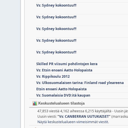
Vs: Sydney kokoontuu!!!
Vs: Sydney kokoontuu!!!
Vs: Sydney kokoontuu!!!
Vs: Sydney kokoontuu!!!
Vs: Sydney kokoontuu!!!
Skilled PR viisumi pohdintojen kera
Vs: Etsin enoani Aatto Holopaista
Vs: Rippikoulu 2012
Vs: Ulkosuomalaisen tarina: Finland road yleareena
Etsin enoani Aatto Holopaista
Vs: Suomalaisia DVD:itä kaupan
Keskustelualueen tilastoja
47,853 viestiä 4,162 aiheessa 6,215 käyttäjältä - Uusin j
Uusin viesti:
"
Vs: CANBERRAN UUTUKAISET
"
(marraskuu
Näytä keskustelualueen viimeisimmät viestit.