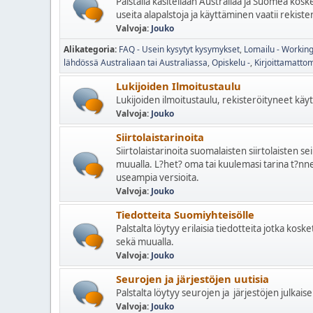
Palstalla käsitellään Australiaa ja Suomea kosket
useita alapalstoja ja käyttäminen vaatii rekiste
Valvoja:
Jouko
Alikategoria
FAQ - Usein kysytyt kysymykset
Lomailu - Working
lähdössä Australiaan tai Australiassa
Opiskelu -
Kirjoittamatto
Lukijoiden Ilmoitustaulu
Lukijoiden ilmoitustaulu, rekisteröityneet käytt
Valvoja:
Jouko
Siirtolaistarinoita
Siirtolaistarinoita suomalaisten siirtolaisten se
muualla. L?het? oma tai kuulemasi tarina t?nne,
useampia versioita.
Valvoja:
Jouko
Tiedotteita Suomiyhteisölle
Palstalta löytyy erilaisia tiedotteita jotka kos
sekä muualla.
Valvoja:
Jouko
Seurojen ja järjestöjen uutisia
Palstalta löytyy seurojen ja järjestöjen julkaise
Valvoja:
Jouko