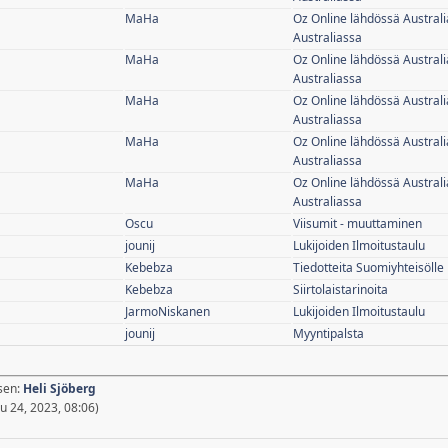
MaHa
Oz Online lähdössä Australi
Australiassa
MaHa
Oz Online lähdössä Australi
Australiassa
MaHa
Oz Online lähdössä Australi
Australiassa
MaHa
Oz Online lähdössä Australi
Australiassa
MaHa
Oz Online lähdössä Australi
Australiassa
Oscu
Viisumit - muuttaminen
jounij
Lukijoiden Ilmoitustaulu
Kebebza
Tiedotteita Suomiyhteisölle
Kebebza
Siirtolaistarinoita
JarmoNiskanen
Lukijoiden Ilmoitustaulu
jounij
Myyntipalsta
äsen:
Heli Sjöberg
 24, 2023, 08:06)