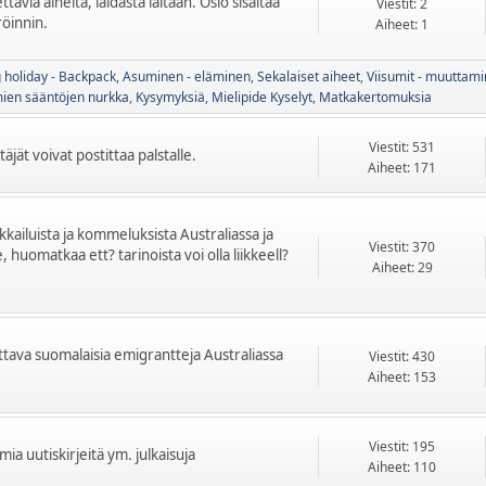
tavia aiheita, laidasta laitaan. Osio sisältää
Viestit: 2
röinnin.
Aiheet: 1
 holiday - Backpack
Asuminen - eläminen
Sekalaiset aiheet
Viisumit - muuttam
mien sääntöjen nurkka
Kysymyksiä
Mielipide Kyselyt
Matkakertomuksia
Viestit: 531
äjät voivat postittaa palstalle.
Aiheet: 171
ikkailuista ja kommeluksista Australiassa ja
Viestit: 370
 huomatkaa ett? tarinoista voi olla liikkeell?
Aiheet: 29
kettava suomalaisia emigrantteja Australiassa
Viestit: 430
Aiheet: 153
Viestit: 195
mia uutiskirjeitä ym. julkaisuja
Aiheet: 110