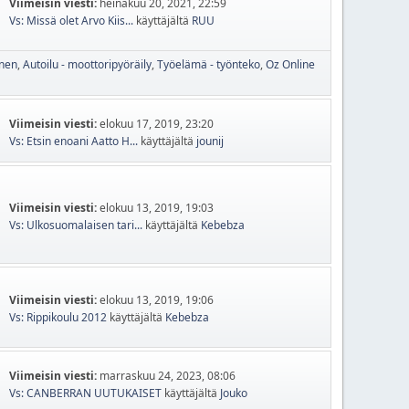
Viimeisin viesti:
heinäkuu 20, 2021, 22:59
Vs: Missä olet Arvo Kiis...
käyttäjältä
RUU
inen
Autoilu - moottoripyöräily
Työelämä - työnteko
Oz Online
Viimeisin viesti:
elokuu 17, 2019, 23:20
Vs: Etsin enoani Aatto H...
käyttäjältä
jounij
Viimeisin viesti:
elokuu 13, 2019, 19:03
Vs: Ulkosuomalaisen tari...
käyttäjältä
Kebebza
Viimeisin viesti:
elokuu 13, 2019, 19:06
Vs: Rippikoulu 2012
käyttäjältä
Kebebza
Viimeisin viesti:
marraskuu 24, 2023, 08:06
Vs: CANBERRAN UUTUKAISET
käyttäjältä
Jouko