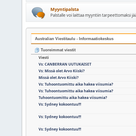
Myyntipalsta
Palstalle voi laittaa myyntiin tarpeettomaksi j
Australian Viestitaulu - Informaatiokeskus
Tuoreimmat viestit
Viesti
Vs: CANBERRAN UUTUKAISET
Vs: Missä olet Arvo Kiiski?
Missä olet Arvo Kiiski?
Vs: Tuhoontuomittu aika hakea viisumia?
Vs: Tuhoontuomittu aika hakea viisumia?
Tuhoontuomittu aika hakea viisumia?
Vs: Sydney kokoontuu!!!
Vs: Sydney kokoontuu!!!
Vs: Sydney kokoontuu!!!