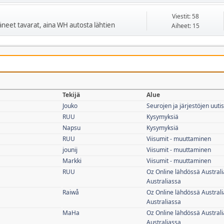
Viestit: 58
ääneet tavarat, aina WH autosta lähtien
Aiheet: 15
Tekijä
Alue
Jouko
Seurojen ja järjestöjen uutis
RUU
Kysymyksiä
Napsu
Kysymyksiä
RUU
Viisumit - muuttaminen
jounij
Viisumit - muuttaminen
Markki
Viisumit - muuttaminen
RUU
Oz Online lähdössä Australi
Australiassa
Raiwå
Oz Online lähdössä Australi
Australiassa
MaHa
Oz Online lähdössä Australi
Australiassa