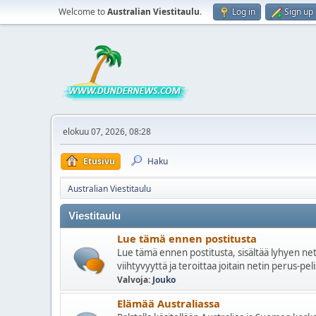
Welcome to
Australian Viestitaulu
.
Log in
Sign up
elokuu 07, 2026, 08:28
Etusivu
Haku
Australian Viestitaulu
Viestitaulu
Lue tämä ennen postitusta
Lue tämä ennen postitusta, sisältää lyhyen nett
viihtyvyyttä ja teroittaa joitain netin perus-pel
Valvoja:
Jouko
Elämää Australiassa