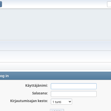
og in
Käyttäjänimi:
Salasana:
Kirjautumisajan kesto: