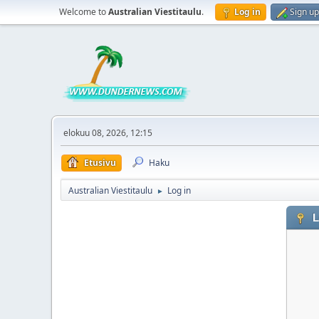
Welcome to
Australian Viestitaulu
.
Log in
Sign up
elokuu 08, 2026, 12:15
Etusivu
Haku
Australian Viestitaulu
Log in
►
L